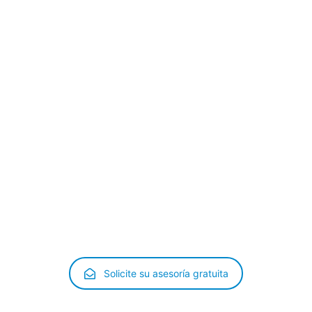
dadano de la Unión Europea?
dadanos de la Unión Europea o de otro Estado aparte en 
yan a residir en España por un periodo superior a tres me
ro, sobre entrada, libre circulación y residencia en Espa
 en el Acuerdo sobre el Espacio Económico Europeo.
s de la provincia donde pretendan permanecer o fijar su res
 el Registro Central de Extranjeros.
Solicite su asesoría gratuita