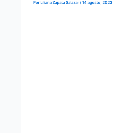
Por
Liliana Zapata Salazar
/
14 agosto, 2023
¿Qué es el Certificado de Registro de Ciu
Es el documento que deben solicitar los
Ciu
Europeo o de la Confederación Suiza que va
¿Dónde está regulado?
En el Real Decreto 240/2007, de 16 de febre
la Unión Europea y de otros Estados parte
¿Dónde se solicita?
Personalmente ante la Oficina de Extranjero
de Policía correspondiente, su inscripción en