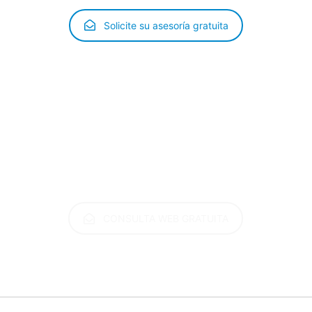
Solicite su asesoría gratuita
CAM
ados te ayudamos con todo tu proceso para que puedas res
ía en tu proceso de extranjería
, escríbenos tus dudas o age
responderemos en breve!
CONSULTA WEB GRATUITA