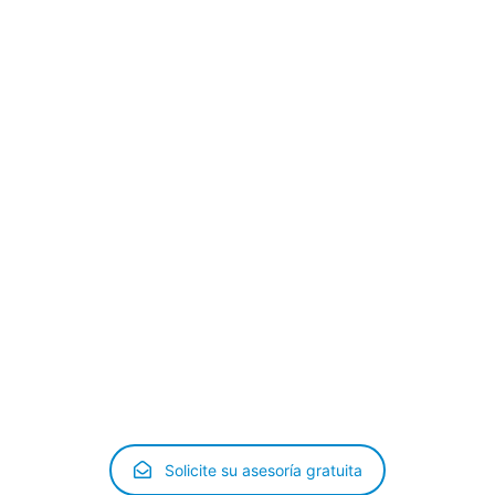
zo de tres meses desde la fecha de entrada en España.
nto constan los siguientes datos del solicitante:
jeros – NIE
Solicite su asesoría gratuita