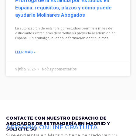
Prórroga de la Estancia por Estudios en
España: requisitos, plazos y cómo puede
ayudarle Molinares Abogados
La autorización de estancia por estudios permite a miles de
estudiantes extranjeros desarrollar su proyecto académico en
España. Sin embargo, cuando la formación continúa más
LEER MÁS »
9 julio, 2026
No hay comentarios
CONTACTE CON NUESTRO DESPACHO DE
ABOGADOS DE EXTRANJERÍA EN MADRID Y
ASESORÍA ONLINE GRATUITA
SOLICITE SU
Si se encuentra en Madrid o tiene pensado venir y