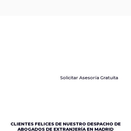
TELETRABAJADORES,
NÓMADAS DIGITALES
La información que necesitas saber sobre trabajo,
residencia, recursos y duración. Somos un
despacho de abogados pioneros en este ámbito.
Solicitar Asesoría Gratuita
CLIENTES FELICES DE NUESTRO DESPACHO DE
ABOGADOS DE EXTRANJERÍA EN MADRID