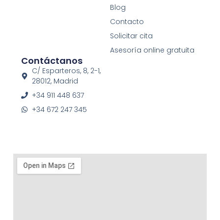
c
s
u
Blog
e
t
t
Contacto
b
a
u
o
g
b
Solicitar cita
o
r
e
Asesoría online gratuita
k
a
Contáctanos
-
m
f
C/ Esparteros, 8, 2-1,
28012, Madrid
+34 911 448 637
+34 672 247 345