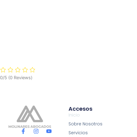
0/5
(0 Reviews)
Accesos
Inicio
Sobre Nosotros
F
I
Y
Servicios
a
n
o