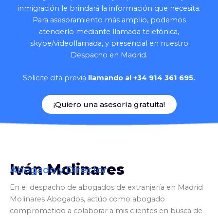
inmigración le brindará la información que necesita.
Para asesoramiento más amplio, podemos
atenderlo mediante llamada telefónica,
skype/videollamada, y presencial en nuestro
Despacho en Madrid.
Solicite cita previa
llamando al +34 914 361 695.
¡Quiero una asesoría gratuita!
Iván Molinares
Abogado y Director
En el despacho de abogados de extranjería en Madrid
Molinares Abogados, actúo como abogado
comprometido a colaborar a mis clientes en busca de