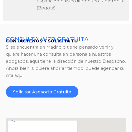
España en países diferentes a Colombia
(Bogotá).
CONSULTA WEB GRATUITA
CONTÁCTENOS Y SOLICITA TU
Si se encuentra en Madrid o tiene pensado venir y
quiere hacer una consulta en persona a nuestros
abogados, aquí tiene la dirección de nuestro Despacho.
Ahora bien, si quiere ahorrar tiempo, puede agendar su
cita aquí.
Solicitar Asesoría Gratuita