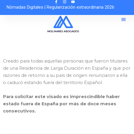
Ir
Nómadas Digitales
|
Regularización extraordinaria 2026
al
contenido
Sobre 
Solicitar Cit
Asesoría O
Creado para todas aquellas personas que fueron titulares
de una Residencia de Larga Duración en España y que por
razones de retorno a su país de origen renunciaron a ella
o caducó estando fuera del territorio Español.
Para solicitar este visado es imprescindible haber
estado fuera de España por más de doce meses
consecutivos.