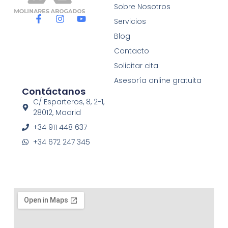
Sobre Nosotros
F
I
Y
Servicios
a
n
o
c
s
u
Blog
e
t
t
Contacto
b
a
u
o
g
b
Solicitar cita
o
r
e
Asesoría online gratuita
k
a
Contáctanos
-
m
f
C/ Esparteros, 8, 2-1,
28012, Madrid
+34 911 448 637
+34 672 247 345