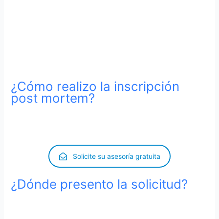
Según el Reglamento de la Ley de Registro Público
no
existe un término de caducidad
para la inscripción de un
nacimiento fuera de plazo ante el Encargado del Registro
Civil correspondiente.
¿Cómo realizo la inscripción
post mortem?
Es necesario presentar una solicitud para iniciar el
expediente gubernativo.
Solicite su asesoría gratuita
¿Dónde presento la solicitud?
La solicitud se realiza en el
Registro Civil de la localidad
donde nació el ciudadano español.
Si lo hizo en el