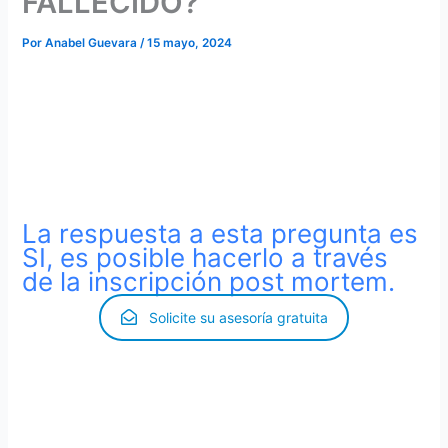
FALLECIDO?
Por
Anabel Guevara
/
15 mayo, 2024
Muchos nos han preguntado si es posible solicitar la
nacionalidad española por
Ley de Memoria Democrática
si son bisnietos de un ciudadano originariamente español,
y su abuelo ha fallecido sin tramitar inscripción en un
registro civil español
.
La respuesta a esta pregunta es
SI, es posible hacerlo a través
de la inscripción post mortem.
Solicite su asesoría gratuita
Se puede realizar este proceso a través de un
familiar
legítimo
, es decir, un descendiente del ciudadano español
fallecido, por ejemplo (hijo, nieto, etcétera), o a través de
un apoderado.