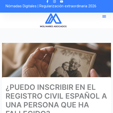
Ir
Nómadas Digitales
|
Regularización extraordinaria 2026
al
contenido
Sobre 
Solicitar Cit
Asesoría O
¿PUEDO INSCRIBIR EN EL
REGISTRO CIVIL ESPAÑOL A
UNA PERSONA QUE HA