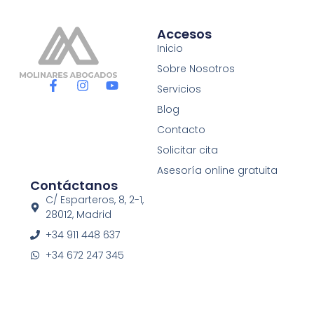
Accesos
Inicio
Sobre Nosotros
F
I
Y
Servicios
a
n
o
c
s
u
Blog
e
t
t
Contacto
b
a
u
o
g
b
Solicitar cita
o
r
e
Asesoría online gratuita
k
a
Contáctanos
-
m
f
C/ Esparteros, 8, 2-1,
28012, Madrid
+34 911 448 637
+34 672 247 345