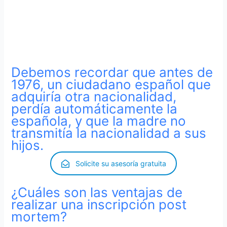
española. Será necesario por lo cual la inscripción
de nacimiento española del padre – madre y una
certificación del país extranjero que acredite que
no adquirió la nacionalidad de dicho país.
Debemos recordar que antes de
1976, un ciudadano español que
adquiría otra nacionalidad,
perdía automáticamente la
española, y que la madre no
transmitía la nacionalidad a sus
hijos.
Solicite su asesoría gratuita
¿Cuáles son las ventajas de
realizar una inscripción post
mortem?