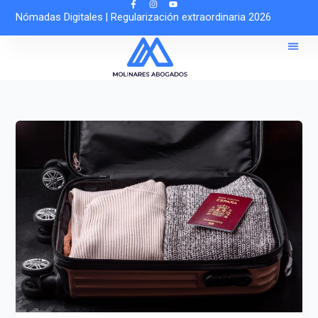
Ir
Nómadas Digitales
|
Regularización extraordinaria 2026
al
contenido
Sobre 
Solicitar Cit
Asesoría O