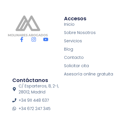
Accesos
Inicio
Sobre Nosotros
F
I
Y
Servicios
a
n
o
c
s
u
Blog
e
t
t
Contacto
b
a
u
o
g
b
Solicitar cita
o
r
e
Asesoría online gratuita
k
a
Contáctanos
-
m
f
C/ Esparteros, 8, 2-1,
28012, Madrid
+34 911 448 637
+34 672 247 345