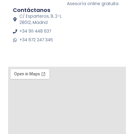
Asesoría online gratuita
k
a
Contáctanos
-
m
f
C/ Esparteros, 8, 2-1,
28012, Madrid
+34 911 448 637
+34 672 247 345