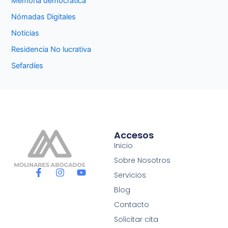
Memoria democrática
Nómadas Digitales
Noticias
Residencia No lucrativa
Sefardíes
Accesos
Inicio
Sobre Nosotros
F
I
Y
Servicios
a
n
o
c
s
u
Blog
e
t
t
Contacto
b
a
u
o
g
b
Solicitar cita
o
r
e