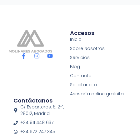
Accesos
Inicio
Sobre Nosotros
F
I
Y
Servicios
a
n
o
c
s
u
Blog
e
t
t
Contacto
b
a
u
o
g
b
Solicitar cita
o
r
e
Asesoría online gratuita
k
a
Contáctanos
-
m
f
C/ Esparteros, 8, 2-1,
28012, Madrid
+34 911 448 637
+34 672 247 345