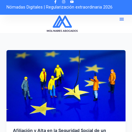
Ir
Nómadas Digitales
|
Regularización extraordinaria 2026
al
contenido
Sobre 
Solicitar Cit
Asesoría O
Afiliación y Alta en la Seguridad Social de un