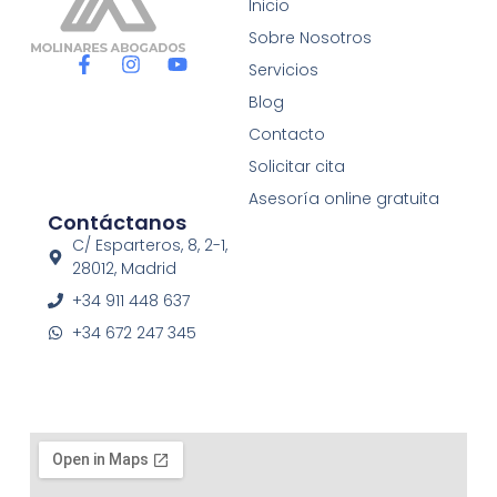
Inicio
Sobre Nosotros
F
I
Y
Servicios
a
n
o
c
s
u
Blog
e
t
t
Contacto
b
a
u
o
g
b
Solicitar cita
o
r
e
Asesoría online gratuita
k
a
Contáctanos
-
m
f
C/ Esparteros, 8, 2-1,
28012, Madrid
+34 911 448 637
+34 672 247 345