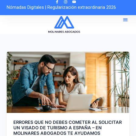
Ir
Nómadas Digitales
|
Regularización extraordinaria 2026
al
contenido
Sobre 
Solicitar Cit
Asesoría O
ERRORES QUE NO DEBES COMETER AL SOLICITAR
UN VISADO DE TURISMO A ESPAÑA – EN
MOLINARES ABOGADOS TE AYUDAMOS