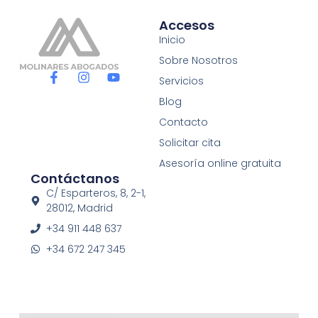
Accesos
Inicio
Sobre Nosotros
F
I
Y
Servicios
a
n
o
c
s
u
Blog
e
t
t
Contacto
b
a
u
o
g
b
Solicitar cita
o
r
e
Asesoría online gratuita
k
a
Contáctanos
-
m
f
C/ Esparteros, 8, 2-1,
28012, Madrid
+34 911 448 637
+34 672 247 345